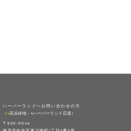
ハーバーランドへお問い合わせの方
（
●
高浜緑地・
●
ハーバーランド広場）
〒650-0044
神戸市中央区東川崎町1丁目3番3号