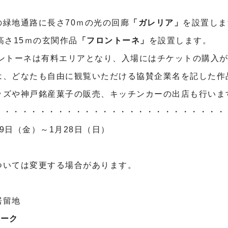
の緑地通路に長さ70ｍの光の回廊
「ガレリア」
を設置しま
高さ15ｍの玄関作品
「フロントーネ」
を設置します。
ロントーネは有料エリアとなり、入場にはチケットの購入
は、どなたも自由に観覧いただける協賛企業名を記した作
ッズや神戸銘産菓子の販売、キッチンカーの出店も行いま
・・・・・・・・・・・・・・・・・・・・・・・・・・
19日（金）～1月28日（日）
0
ては変更する場合があります。
留地
パーク