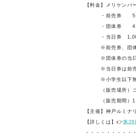
【料金】メリケンパ
・前売券 50
・団体券 40
・当日券 1,00
※前売券、団体券
※団体券の当日
※当日券は前売券
※小学生以下無料
（販売場所）コン
（販売期間）11月
【主催】神戸ルミナ
【詳しくは】👉
第29
・・・・・・・・・