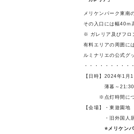
メリケンパーク東南
その入口には幅40ｍ
※ ガレリア及びフ
有料エリアの周囲に
ルミナリエの公式グ
・・・・・・・・・
【日時】2024年1月
薄暮～21:3
※点灯時間につい
【会場】・東遊園地
・旧外国人居
⭐メリケン