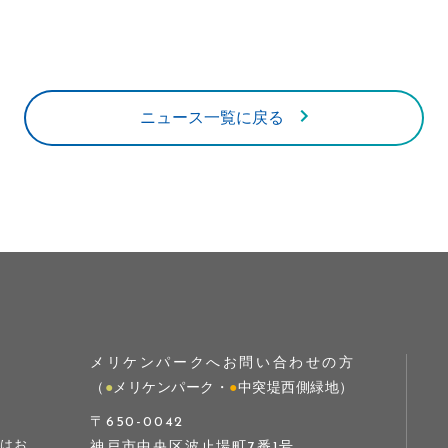
ニュース一覧に戻る
メリケンパークへお問い合わせの方
（
●
メリケンパーク・
●
中突堤西側緑地）
〒650-0042
は
お
神戸市中央区波止場町7番1号