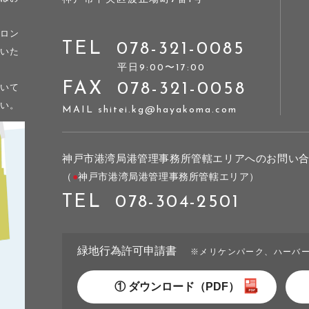
ロン
TEL
078-321-0085
いた
平⽇9:00〜17:00
FAX
078-321-0058
いて
い。
MAIL shitei.kg@hayakoma.com
神戸市港湾局港管理事務所管轄エリアへの
お問い
（
●
神戸市港湾局港管理事務所管轄エリア）
TEL
078-304-2501
緑地行為許可申請書
※メリケンパーク、ハーバ
① ダウンロード（PDF）