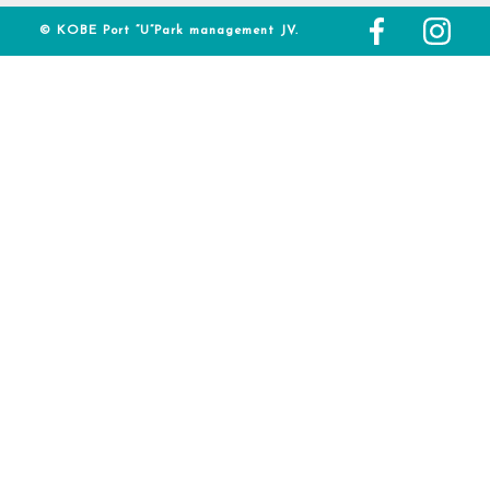
© KOBE Port “U”Park management JV.