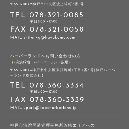
〒650-0042
神戸市中央区波止場町7番1号
TEL
078-321-0085
平⽇9:00〜17:00
FAX
078-321-0058
MAIL shitei.kg@hayakoma.com
ハーバーランドへお問い合わせの方
（
●
高浜緑地・
●
ハーバーランド広場）
〒650-0044
神戸市中央区東川崎町1丁目3番3号(神戸ハーバ
ーランド株式会社)
TEL
078-360-3334
平⽇9:00〜17:00
FAX
078-360-3339
MAIL upark@kobeharborland.jp
神戸市港湾局港管理事務所管轄エリアへの